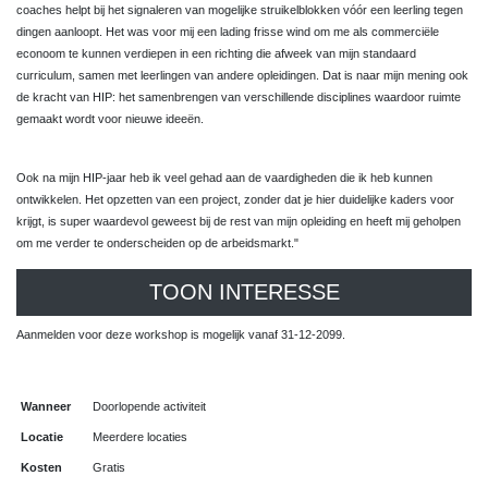
coaches helpt bij het signaleren van mogelijke struikelblokken vóór een leerling tegen
dingen aanloopt. Het was voor mij een lading frisse wind om me als commerciële
econoom te kunnen verdiepen in een richting die afweek van mijn standaard
curriculum, samen met leerlingen van andere opleidingen. Dat is naar mijn mening ook
de kracht van HIP: het samenbrengen van verschillende disciplines waardoor ruimte
gemaakt wordt voor nieuwe ideeën.
Ook na mijn HIP-jaar heb ik veel gehad aan de vaardigheden die ik heb kunnen
ontwikkelen. Het opzetten van een project, zonder dat je hier duidelijke kaders voor
krijgt, is super waardevol geweest bij de rest van mijn opleiding en heeft mij geholpen
om me verder te onderscheiden op de arbeidsmarkt."
TOON INTERESSE
Aanmelden voor deze workshop is mogelijk vanaf 31-12-2099.
Wanneer
Doorlopende activiteit
Locatie
Meerdere locaties
Kosten
Gratis