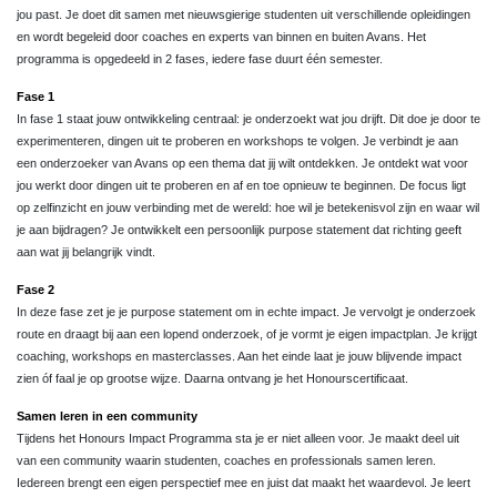
jou past. Je doet dit samen met nieuwsgierige studenten uit verschillende opleidingen
en wordt begeleid door coaches en experts van binnen en buiten Avans. Het
programma is opgedeeld in 2 fases, iedere fase duurt één semester.
Fase 1
In fase 1 staat jouw ontwikkeling centraal: je onderzoekt wat jou drijft. Dit doe je door te
experimenteren, dingen uit te proberen en workshops te volgen. Je verbindt je aan
een onderzoeker van Avans op een thema dat jij wilt ontdekken. Je ontdekt wat voor
jou werkt door dingen uit te proberen en af en toe opnieuw te beginnen. De focus ligt
op zelfinzicht en jouw verbinding met de wereld: hoe wil je betekenisvol zijn en waar wil
je aan bijdragen? Je ontwikkelt een persoonlijk purpose statement dat richting geeft
aan wat jij belangrijk vindt.
Fase 2
In deze fase zet je je purpose statement om in echte impact. Je vervolgt je onderzoek
route en draagt bij aan een lopend onderzoek, of je vormt je eigen impactplan. Je krijgt
coaching, workshops en masterclasses. Aan het einde laat je jouw blijvende impact
zien óf faal je op grootse wijze. Daarna ontvang je het Honourscertificaat.
Samen leren in een community
Tijdens het Honours Impact Programma sta je er niet alleen voor. Je maakt deel uit
van een community waarin studenten, coaches en professionals samen leren.
Iedereen brengt een eigen perspectief mee en juist dat maakt het waardevol. Je leert