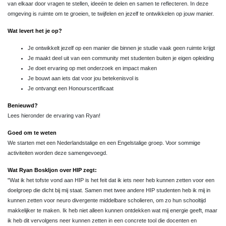
van elkaar door vragen te stellen, ideeën te delen en samen te reflecteren. In deze
omgeving is ruimte om te groeien, te twijfelen en jezelf te ontwikkelen op jouw manier.
Wat levert het je op?
Je ontwikkelt jezelf op een manier die binnen je studie vaak geen ruimte krijgt
Je maakt deel uit van een community met studenten buiten je eigen opleiding
Je doet ervaring op met onderzoek en impact maken
Je bouwt aan iets dat voor jou betekenisvol is
Je ontvangt een Honourscertificaat
Benieuwd?
Lees hieronder de ervaring van Ryan!
Goed om te weten
We starten met een Nederlandstalige en een Engelstalige groep. Voor sommige
activiteiten worden deze samengevoegd.
Wat Ryan Boskljon over HIP zegt:
"Wat ik het tofste vond aan HIP is het feit dat ik iets neer heb kunnen zetten voor een
doelgroep die dicht bij mij staat. Samen met twee andere HIP studenten heb ik mij in
kunnen zetten voor neuro divergente middelbare scholieren, om zo hun schooltijd
makkelijker te maken. Ik heb niet alleen kunnen ontdekken wat mij energie geeft, maar
ik heb dit vervolgens neer kunnen zetten in een concrete tool die docenten en