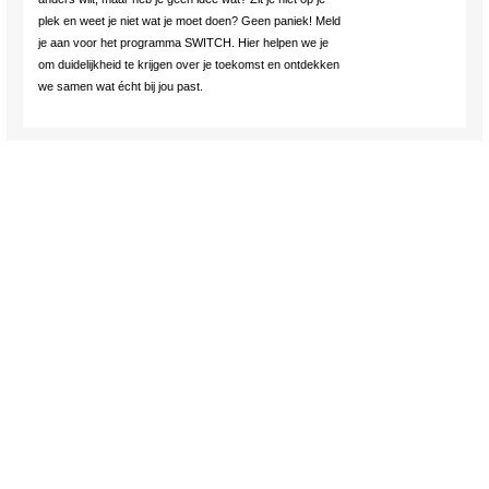
plek en weet je niet wat je moet doen? Geen paniek! Meld
je aan voor het programma SWITCH. Hier helpen we je
om duidelijkheid te krijgen over je toekomst en ontdekken
we samen wat écht bij jou past.
Breda
/ 2 December 2026
SWITCH
Als je twijfelt over je studie
Twijfel je over je studie of ben je gestopt? Voel je dat je iets
anders wilt, maar heb je geen idee wat? Zit je niet op je
plek en weet je niet wat je moet doen? Geen paniek! Meld
je aan voor het programma SWITCH. Hier helpen we je
om duidelijkheid te krijgen over je toekomst en ontdekken
we samen wat écht bij jou past.
's-Hertogenbosch
/ 9 December 2026