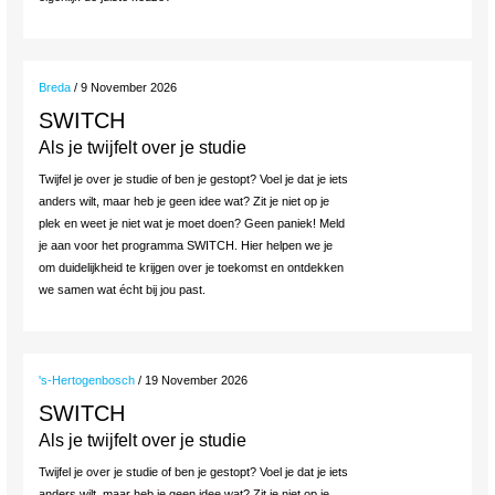
Breda
/ 9 November 2026
SWITCH
Als je twijfelt over je studie
Twijfel je over je studie of ben je gestopt? Voel je dat je iets
anders wilt, maar heb je geen idee wat? Zit je niet op je
plek en weet je niet wat je moet doen? Geen paniek! Meld
je aan voor het programma SWITCH. Hier helpen we je
om duidelijkheid te krijgen over je toekomst en ontdekken
we samen wat écht bij jou past.
's-Hertogenbosch
/ 19 November 2026
SWITCH
Als je twijfelt over je studie
Twijfel je over je studie of ben je gestopt? Voel je dat je iets
anders wilt, maar heb je geen idee wat? Zit je niet op je