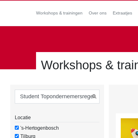
Workshops & trainingen
Over ons
Extraatjes
Workshops & trai
Locatie
's-Hertogenbosch
Tilburg