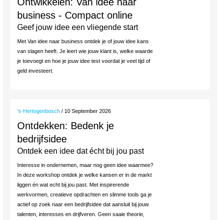
Ontwikkelen: Van idee naar
business - Compact online
Geef jouw idee een vliegende start
Met Van idee naar business ontdek je of jouw idee kans
van slagen heeft. Je leert wie jouw klant is, welke waarde
je toevoegt en hoe je jouw idee test voordat je veel tijd of
geld investeert.
's-Hertogenbosch
/ 10 September 2026
Ontdekken: Bedenk je
bedrijfsidee
Ontdek een idee dat écht bij jou past
Interesse in ondernemen, maar nog geen idee waarmee?
In deze workshop ontdek je welke kansen er in de markt
liggen én wat echt bij jou past. Met inspirerende
werkvormen, creatieve opdrachten en slimme tools ga je
actief op zoek naar een bedrijfsidee dat aansluit bij jouw
talenten, interesses en drijfveren. Geen saaie theorie,