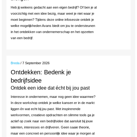
Heb jij weleens gedacht aan een eigen bedrijf? Of ben je al
voorzichtig met een idee bezig, maar weet je niet waar je
moet beginnen? Tijdens deze online infosessie ontdek je
welke mogelijkheden Avans biedt om jou te ondersteunen
in het ontdekken van ondernemerschap en het opzetten
van een bedrijf.
Breda
/ 7 September 2026
Ontdekken: Bedenk je
bedrijfsidee
Ontdek een idee dat écht bij jou past
Interesse in ondernemen, maar nog geen idee waarmee?
In deze workshop ontdek je welke kansen er in de markt
liggen én wat echt bij jou past. Met inspirerende
werkvormen, creatieve opdrachten en slimme tools ga je
actief op zoek naar een bedrijfsidee dat aansluit bij jouw
talenten, interesses en drijfveren. Geen saaie theorie,
maar een concreet en persoonlijk idee waar je morgen al