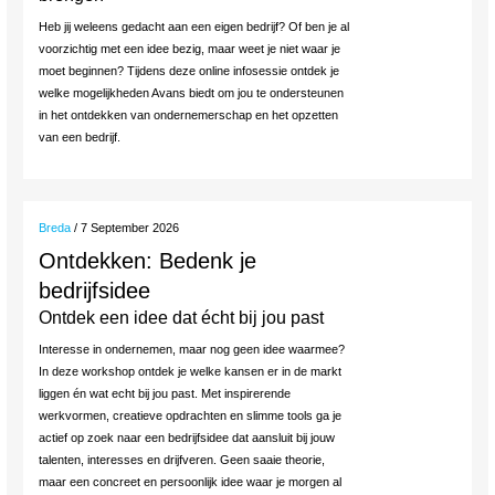
Heb jij weleens gedacht aan een eigen bedrijf? Of ben je al
voorzichtig met een idee bezig, maar weet je niet waar je
moet beginnen? Tijdens deze online infosessie ontdek je
welke mogelijkheden Avans biedt om jou te ondersteunen
in het ontdekken van ondernemerschap en het opzetten
van een bedrijf.
Breda
/ 7 September 2026
Ontdekken: Bedenk je
bedrijfsidee
Ontdek een idee dat écht bij jou past
Interesse in ondernemen, maar nog geen idee waarmee?
In deze workshop ontdek je welke kansen er in de markt
liggen én wat echt bij jou past. Met inspirerende
werkvormen, creatieve opdrachten en slimme tools ga je
actief op zoek naar een bedrijfsidee dat aansluit bij jouw
talenten, interesses en drijfveren. Geen saaie theorie,
maar een concreet en persoonlijk idee waar je morgen al