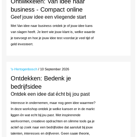
Ontwikkelen: Van idee naar
business - Compact online
Geef jouw idee een vliegende start
Met Van idee naar business ontdek je of jouw idee kans
van slagen heeft. Je leert wie jouw klant is, welke waarde
je toevoegt en hoe je jouw idee test voordat je veel tijd of
geld investeert.
's-Hertogenbosch
/ 10 September 2026
Ontdekken: Bedenk je
bedrijfsidee
Ontdek een idee dat écht bij jou past
Interesse in ondernemen, maar nog geen idee waarmee?
In deze workshop ontdek je welke kansen er in de markt
liggen én wat echt bij jou past. Met inspirerende
werkvormen, creatieve opdrachten en slimme tools ga je
actief op zoek naar een bedrijfsidee dat aansluit bij jouw
talenten, interesses en drijfveren. Geen saaie theorie,