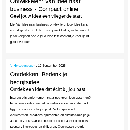
Ontwikkelen: Van idee naar
business - Compact online
Geef jouw idee een vliegende start
Met Van idee naar business ontdek je of jouw idee kans
van slagen heeft. Je leert wie jouw klant is, welke waarde
je toevoegt en hoe je jouw idee test voordat je veel tijd of
geld investeert.
's-Hertogenbosch
/ 10 September 2026
Ontdekken: Bedenk je
bedrijfsidee
Ontdek een idee dat écht bij jou past
Interesse in ondernemen, maar nog geen idee waarmee?
In deze workshop ontdek je welke kansen er in de markt
liggen én wat echt bij jou past. Met inspirerende
werkvormen, creatieve opdrachten en slimme tools ga je
actief op zoek naar een bedrijfsidee dat aansluit bij jouw
talenten, interesses en drijfveren. Geen saaie theorie,