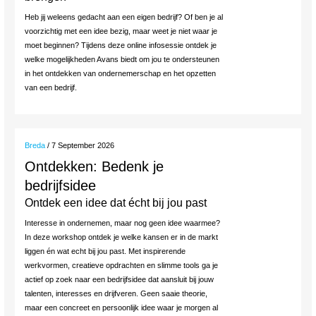
Heb jij weleens gedacht aan een eigen bedrijf? Of ben je al
voorzichtig met een idee bezig, maar weet je niet waar je
moet beginnen? Tijdens deze online infosessie ontdek je
welke mogelijkheden Avans biedt om jou te ondersteunen
in het ontdekken van ondernemerschap en het opzetten
van een bedrijf.
Breda
/ 7 September 2026
Ontdekken: Bedenk je
bedrijfsidee
Ontdek een idee dat écht bij jou past
Interesse in ondernemen, maar nog geen idee waarmee?
In deze workshop ontdek je welke kansen er in de markt
liggen én wat echt bij jou past. Met inspirerende
werkvormen, creatieve opdrachten en slimme tools ga je
actief op zoek naar een bedrijfsidee dat aansluit bij jouw
talenten, interesses en drijfveren. Geen saaie theorie,
maar een concreet en persoonlijk idee waar je morgen al