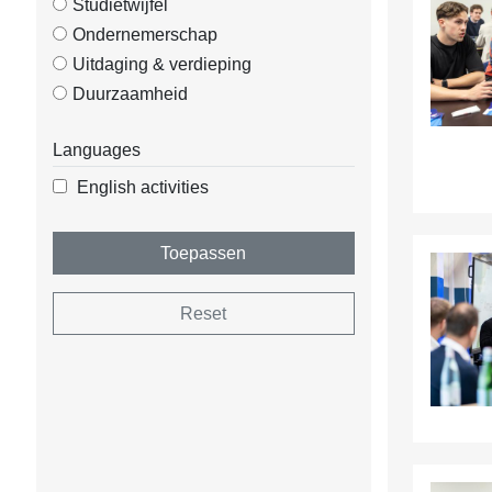
Studietwijfel
Ondernemerschap
Uitdaging & verdieping
Duurzaamheid
Languages
English activities
Toepassen
Reset