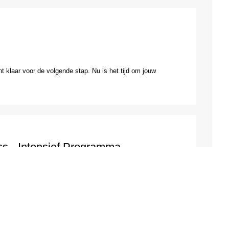
t klaar voor de volgende stap. Nu is het tijd om jouw
ss - Intensief Programma
 slagen heeft. Je leert wie jouw klant is, welke
ijd of geld investeert.