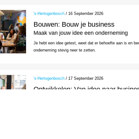
's-Hertogenbosch
/ 16 September 2026
Bouwen: Bouw je business
Maak van jouw idee een onderneming
Je hebt een idee getest, weet dat er behoefte aan is en ben
onderneming stevig neer te zetten.
's-Hertogenbosch
/ 17 September 2026
Ontwikkelen: Van idee naar busine
Geef jouw idee een vliegende start
Met Van idee naar business ontdek je of jouw idee kans van
waarde je toevoegt en hoe je jouw idee test voordat je veel t