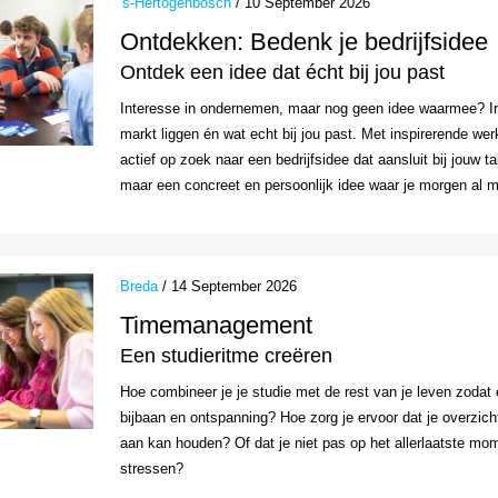
's-Hertogenbosch
/ 10 September 2026
Ontdekken: Bedenk je bedrijfsidee
Ontdek een idee dat écht bij jou past
Interesse in ondernemen, maar nog geen idee waarmee? In
markt liggen én wat echt bij jou past. Met inspirerende we
actief op zoek naar een bedrijfsidee dat aansluit bij jouw t
maar een concreet en persoonlijk idee waar je morgen al 
Breda
/ 14 September 2026
Timemanagement
Een studieritme creëren
Hoe combineer je je studie met de rest van je leven zodat e
bijbaan en ontspanning? Hoe zorg je ervoor dat je overzich
aan kan houden? Of dat je niet pas op het allerlaatste mom
stressen?