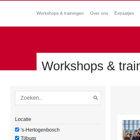
Workshops & trainingen
Over ons
Extraatjes
Workshops & trai
Locatie
's-Hertogenbosch
Tilburg